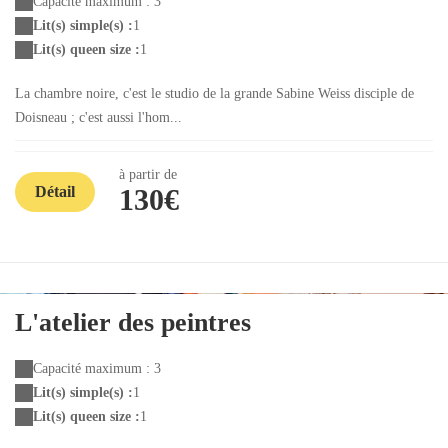
Capacité maximum : 3
Lit(s) simple(s) :
1
Lit(s) queen size :
1
La chambre noire, c'est le studio de la grande Sabine Weiss disciple de
Doisneau ; c'est aussi l'hom...
à partir de
Détail
130€
L'atelier des peintres
Capacité maximum : 3
Lit(s) simple(s) :
1
Lit(s) queen size :
1