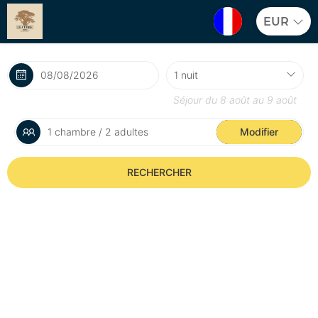
EUR
Séjour du
8 août
au
9 août
1 chambre / 2 adultes
Modifier